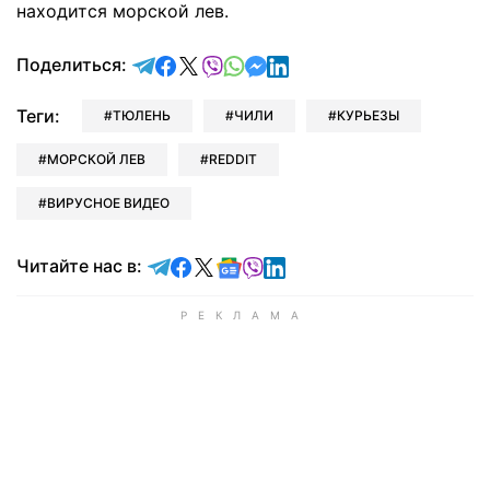
находится морской лев.
отправить в Telegram
поделиться в Facebook
поделиться в X
отправить в Viber
отправить в Whatsapp
отправить в Messenger
отправить в LinkedIn
Поделиться:
Теги:
ТЮЛЕНЬ
ЧИЛИ
КУРЬЕЗЫ
МОРСКОЙ ЛЕВ
REDDIT
ВИРУСНОЕ ВИДЕО
Читайте в Telegram
Читайте в Facebook
Читайте в X
Читайте в Google news
Читайте в Viber
Читайте в LinkedIn
Читайте нас в: