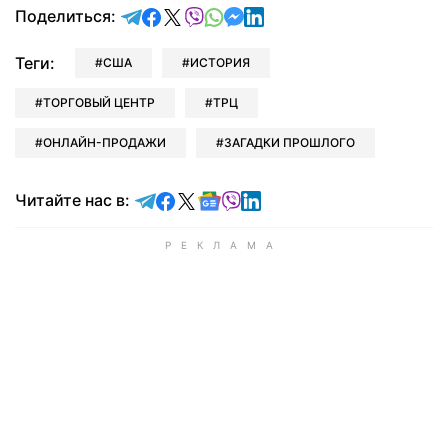
отправить в Telegram
поделиться в Facebook
поделиться в X
отправить в Viber
отправить в Whatsapp
отправить в Messenger
отправить в LinkedIn
Поделиться:
Теги:
США
ИСТОРИЯ
ТОРГОВЫЙ ЦЕНТР
ТРЦ
ОНЛАЙН-ПРОДАЖИ
ЗАГАДКИ ПРОШЛОГО
Читайте в Telegram
Читайте в Facebook
Читайте в X
Читайте в Google news
Читайте в Viber
Читайте в LinkedIn
Читайте нас в: