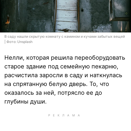
В саду нашли скрытую комнату с камином и кучами забытых вещей
| Фото: Unsplash
Нелли, которая решила переоборудовать
старое здание под семейную пекарню,
расчистила заросли в саду и наткнулась
на спрятанную белую дверь. То, что
оказалось за ней, потрясло ее до
глубины души.