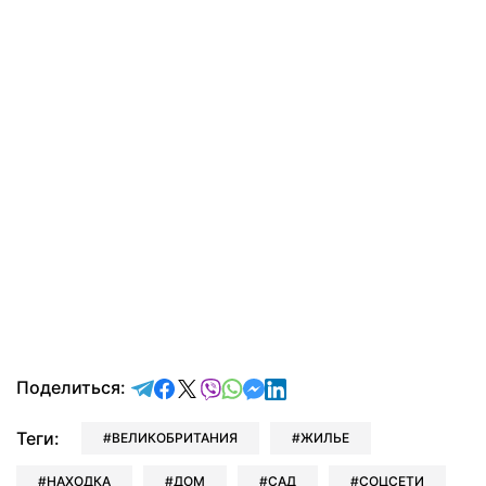
отправить в Telegram
поделиться в Facebook
поделиться в X
отправить в Viber
отправить в Whatsapp
отправить в Messenger
отправить в LinkedIn
Поделиться:
Теги:
ВЕЛИКОБРИТАНИЯ
ЖИЛЬЕ
НАХОДКА
ДОМ
САД
СОЦСЕТИ