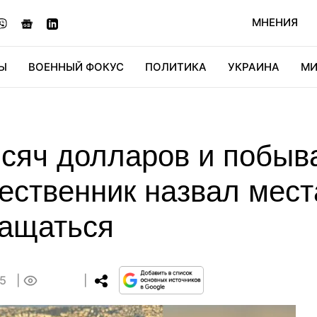
МНЕНИЯ
Ы
ВОЕННЫЙ ФОКУС
ПОЛИТИКА
УКРАИНА
МИ
ОНОМИКА
ДИДЖИТАЛ
АВТО
МИРФАН
КУЛЬТ
сяч долларов и побыв
ественник назвал места
ращаться
35
0