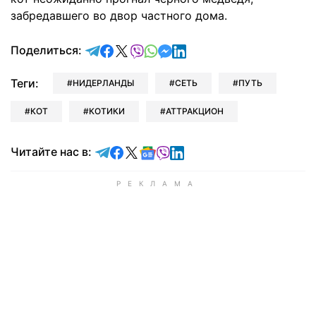
забредавшего во двор частного дома.
отправить в Telegram
поделиться в Facebook
поделиться в X
отправить в Viber
отправить в Whatsapp
отправить в Messenger
отправить в LinkedIn
Поделиться:
Теги:
НИДЕРЛАНДЫ
СЕТЬ
ПУТЬ
КОТ
КОТИКИ
АТТРАКЦИОН
Читайте в Telegram
Читайте в Facebook
Читайте в X
Читайте в Google news
Читайте в Viber
Читайте в LinkedIn
Читайте нас в: