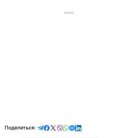
РЕКЛАМА
отправить в Telegram
поделиться в Facebook
поделиться в X
отправить в Viber
отправить в Whatsapp
отправить в Messenger
отправить в LinkedIn
Поделиться: