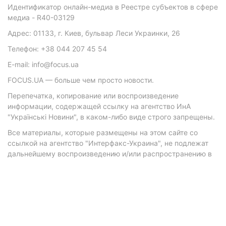
Идентификатор онлайн-медиа в Реестре субъектов в сфере
медиа - R40-03129
Адрес: 01133, г. Киев, бульвар Леси Украинки, 26
Телефон: +38 044 207 45 54
E-mail: info@focus.ua
FOCUS.UA — больше чем просто новости.
Перепечатка, копирование или воспроизведение
информации, содержащей ссылку на агентство ИнА
"Українські Новини", в каком-либо виде строго запрещены.
Все материалы, которые размещены на этом сайте со
ссылкой на агентство "Интерфакс-Украина", не подлежат
дальнейшему воспроизведению и/или распространению в
любой форме, кроме как с письменного разрешения
агентства.
Материалы с плашками "Р", "Новости партнеров", "Новости
компаний", "Новости партий", "Инновации", "Позиция",
"Спецпроект при поддержке" публикуются на
коммерческой основе.