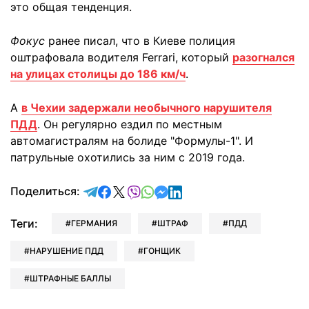
это общая тенденция.
Фокус
ранее писал, что в Киеве полиция
оштрафовала водителя Ferrari, который
разогнался
на улицах столицы до 186 км/ч
.
А
в Чехии задержали необычного нарушителя
ПДД
. Он регулярно ездил по местным
автомагистралям на болиде "Формулы-1". И
патрульные охотились за ним с 2019 года.
отправить в Telegram
поделиться в Facebook
поделиться в X
отправить в Viber
отправить в Whatsapp
отправить в Messenger
отправить в LinkedIn
Поделиться:
Теги:
ГЕРМАНИЯ
ШТРАФ
ПДД
НАРУШЕНИЕ ПДД
ГОНЩИК
ШТРАФНЫЕ БАЛЛЫ