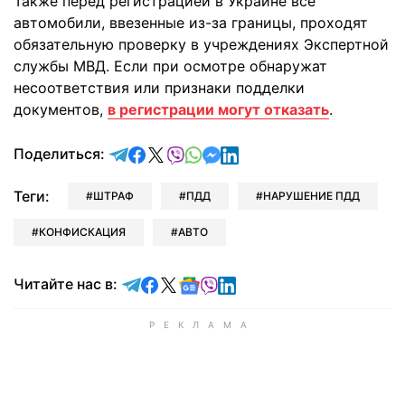
Также перед регистрацией в Украине все
автомобили, ввезенные из-за границы, проходят
обязательную проверку в учреждениях Экспертной
службы МВД. Если при осмотре обнаружат
несоответствия или признаки подделки
документов,
в регистрации могут отказать
.
отправить в Telegram
поделиться в Facebook
поделиться в X
отправить в Viber
отправить в Whatsapp
отправить в Messenger
отправить в LinkedIn
Поделиться:
Теги:
ШТРАФ
ПДД
НАРУШЕНИЕ ПДД
КОНФИСКАЦИЯ
АВТО
Читайте в Telegram
Читайте в Facebook
Читайте в X
Читайте в Google news
Читайте в Viber
Читайте в LinkedIn
Читайте нас в: