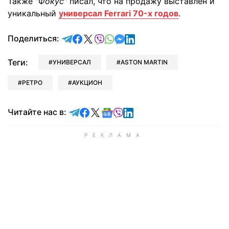
Также
"Фокус"
писал, что на продажу выставлен и
уникальный
универсал Ferrari 70-х годов
.
отправить в Telegram
поделиться в Facebook
поделиться в X
отправить в Viber
отправить в Whatsapp
отправить в Messenger
отправить в LinkedIn
Поделиться:
Теги:
УНИВЕРСАЛ
ASTON MARTIN
РЕТРО
АУКЦИОН
Читайте в Telegram
Читайте в Facebook
Читайте в X
Читайте в Google news
Читайте в Viber
Читайте в LinkedIn
Читайте нас в: