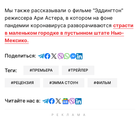
Мы также рассказывали о фильме "Эддингтон"
режиссера Ари Астера, в котором на фоне
пандемии коронавируса разворачиваются
страсти
в маленьком городке в пустынном штате Нью-
Мексико.
отправить в Telegram
поделиться в Facebook
поделиться в X
отправить в Viber
отправить в Whatsapp
отправить в Messenger
отправить в LinkedIn
Поделиться:
Теги:
ПРЕМЬЕРА
ТРЕЙЛЕР
РЕЦЕНЗИЯ
ЭММА СТОУН
ФИЛЬМ
Читайте в Telegram
Читайте в Facebook
Читайте в X
Читайте в Google news
Читайте в Viber
Читайте в LinkedIn
Читайте нас в: