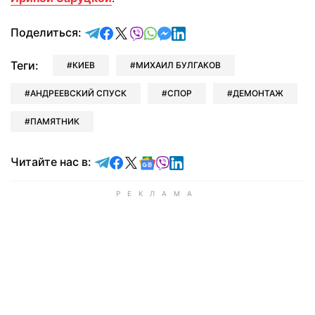
отправить в Telegram
поделиться в Facebook
поделиться в X
отправить в Viber
отправить в Whatsapp
отправить в Messenger
отправить в LinkedIn
Поделиться:
Теги:
КИЕВ
МИХАИЛ БУЛГАКОВ
АНДРЕЕВСКИЙ СПУСК
СПОР
ДЕМОНТАЖ
ПАМЯТНИК
Читайте в Telegram
Читайте в Facebook
Читайте в X
Читайте в Google news
Читайте в Viber
Читайте в LinkedIn
Читайте нас в: