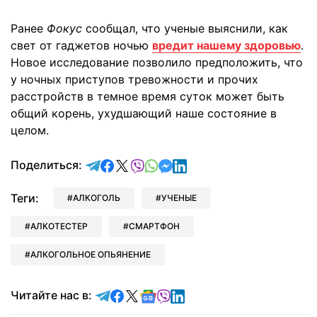
Ранее
Фокус
сообщал, что ученые выяснили, как
свет от гаджетов ночью
вредит нашему здоровью
.
Новое исследование позволило предположить, что
у ночных приступов тревожности и прочих
расстройств в темное время суток может быть
общий корень, ухудшающий наше состояние в
целом.
отправить в Telegram
поделиться в Facebook
поделиться в X
отправить в Viber
отправить в Whatsapp
отправить в Messenger
отправить в LinkedIn
Поделиться:
Теги:
АЛКОГОЛЬ
УЧЕНЫЕ
АЛКОТЕСТЕР
СМАРТФОН
АЛКОГОЛЬНОЕ ОПЬЯНЕНИЕ
Читайте в Telegram
Читайте в Facebook
Читайте в X
Читайте в Google news
Читайте в Viber
Читайте в LinkedIn
Читайте нас в: