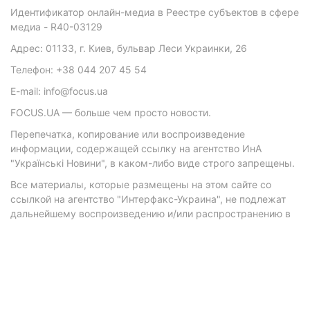
Идентификатор онлайн-медиа в Реестре субъектов в сфере
медиа - R40-03129
Адрес: 01133, г. Киев, бульвар Леси Украинки, 26
Телефон: +38 044 207 45 54
E-mail: info@focus.ua
FOCUS.UA — больше чем просто новости.
Перепечатка, копирование или воспроизведение
информации, содержащей ссылку на агентство ИнА
"Українські Новини", в каком-либо виде строго запрещены.
Все материалы, которые размещены на этом сайте со
ссылкой на агентство "Интерфакс-Украина", не подлежат
дальнейшему воспроизведению и/или распространению в
любой форме, кроме как с письменного разрешения
агентства.
Материалы с плашками "Р", "Новости партнеров", "Новости
компаний", "Новости партий", "Инновации", "Позиция",
"Спецпроект при поддержке" публикуются на
коммерческой основе.