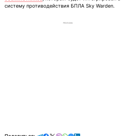
систему противодействия БПЛА Sky Warden.
РЕКЛАМА
отправить в Telegram
поделиться в Facebook
поделиться в X
отправить в Viber
отправить в Whatsapp
отправить в Messenger
отправить в LinkedIn