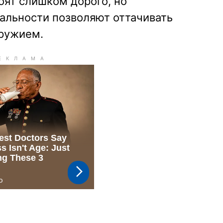
оят слишком дорого, но
альности позволяют оттачивать
ружием.