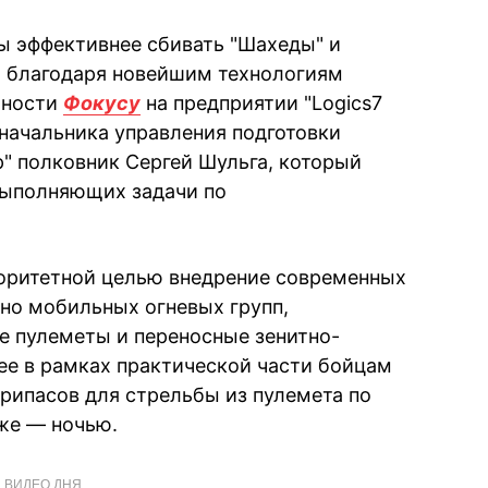
бы эффективнее сбивать "Шахеды" и
и благодаря новейшим технологиям
бности
Фокусу
на предприятии "Logics7
 начальника управления подготовки
" полковник Сергей Шульга, который
 выполняющих задачи по
иоритетной целью внедрение современных
но мобильных огневых групп,
 пулеметы и переносные зенитно-
ее в рамках практической части бойцам
припасов для стрельбы из пулемета по
же — ночью.
ВИДЕО ДНЯ