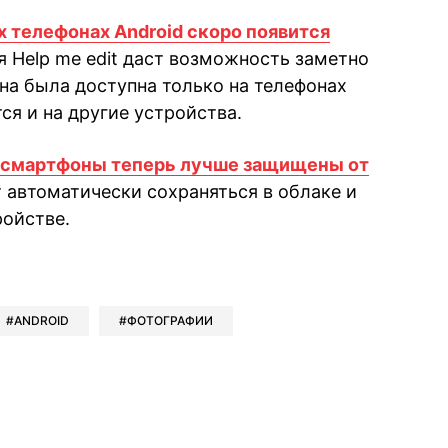
х телефонах Android скоро появится
я Help me edit даст возможность заметно
на была доступна только на телефонах
тся и на другие устройства.
-смартфоны теперь лучше защищены от
 автоматически сохраняться в облаке и
ройстве.
book
iber
в Whatsapp
ь в Messenger
ить в LinkedIn
ANDROID
ФОТОГРАФИИ
ook
Google news
 Viber
е в LinkedIn