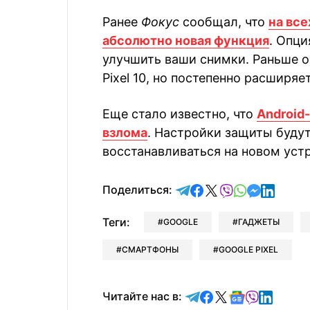
Ранее
Фокус
сообщал, что
на все
абсолютно новая функция
. Опци
улучшить ваши снимки. Раньше о
Pixel 10, но постепенно расширяе
Еще стало известно, что
Android
взлома
. Настройки защиты будут
восстанавливаться на новом уст
отправить в Telegram
поделиться в Face
поделиться в X
отправить в V
отправить 
отправит
отправ
Поделиться:
Теги:
GOOGLE
ГАДЖЕТЫ
СМАРТФОНЫ
GOOGLE PIXEL
Читайте в Telegram
Читайте в Faceb
Читайте в X
Читайте в 
Читайте в
Читайт
Читайте нас в: