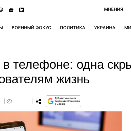
МНЕНИЯ
Ы
ВОЕННЫЙ ФОКУС
ПОЛИТИКА
УКРАИНА
МИ
ОНОМИКА
ДИДЖИТАЛ
АВТО
МИРФАН
КУЛЬТ
 в телефоне: одна скр
зователям жизнь
0
0