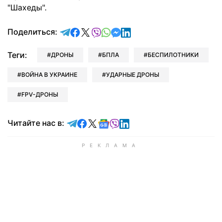
"Шахеды".
отправить в Telegram
поделиться в Facebook
поделиться в X
отправить в Viber
отправить в Whatsapp
отправить в Messenger
отправить в LinkedIn
Поделиться:
Теги:
ДРОНЫ
БПЛА
БЕСПИЛОТНИКИ
ВОЙНА В УКРАИНЕ
УДАРНЫЕ ДРОНЫ
FPV-ДРОНЫ
Читайте в Telegram
Читайте в Facebook
Читайте в X
Читайте в Google news
Читайте в Viber
Читайте в LinkedIn
Читайте нас в: