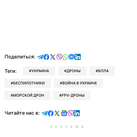
отправить в Telegram
поделиться в Facebook
поделиться в X
отправить в Viber
отправить в Whatsapp
отправить в Messenger
отправить в LinkedIn
Поделиться:
Теги:
УКРАИНА
ДРОНЫ
БПЛА
БЕСПИЛОТНИКИ
ВОЙНА В УКРАИНЕ
МОРСКОЙ ДРОН
FPV-ДРОНЫ
Читайте в Telegram
Читайте в Facebook
Читайте в X
Читайте в Google news
Читайте в Viber
Читайте в LinkedIn
Читайте нас в: