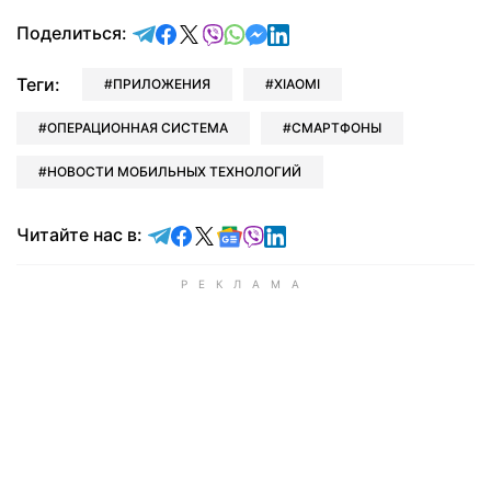
отправить в Telegram
поделиться в Facebook
поделиться в X
отправить в Viber
отправить в Whatsapp
отправить в Messenger
отправить в LinkedIn
Поделиться:
Теги:
ПРИЛОЖЕНИЯ
XIAOMI
ОПЕРАЦИОННАЯ СИСТЕМА
СМАРТФОНЫ
НОВОСТИ МОБИЛЬНЫХ ТЕХНОЛОГИЙ
Читайте в Telegram
Читайте в Facebook
Читайте в X
Читайте в Google news
Читайте в Viber
Читайте в LinkedIn
Читайте нас в: