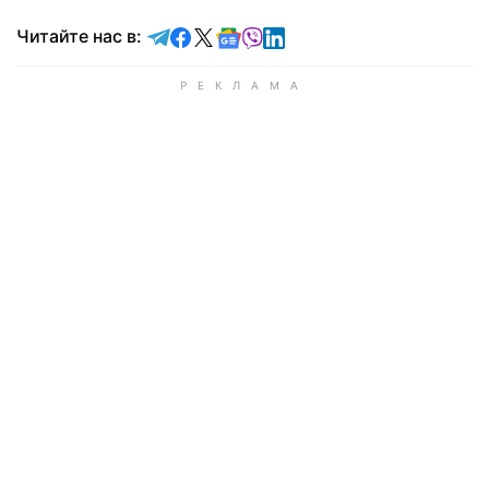
Читайте в Telegram
Читайте в Facebook
Читайте в X
Читайте в Google news
Читайте в Viber
Читайте в LinkedIn
Читайте нас в: