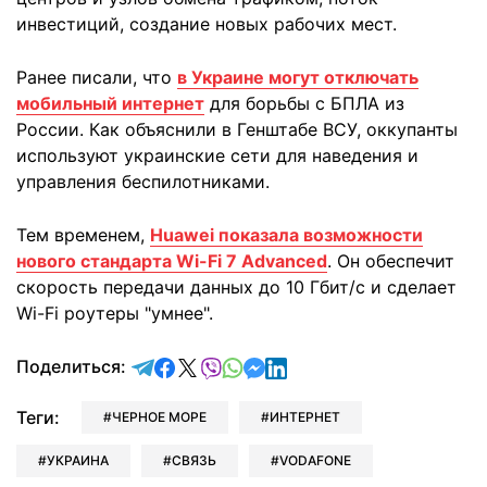
инвестиций, создание новых рабочих мест.
Ранее писали, что
в Украине могут отключать
мобильный интернет
для борьбы с БПЛА из
России. Как объяснили в Генштабе ВСУ, оккупанты
используют украинские сети для наведения и
управления беспилотниками.
Тем временем,
Huawei показала возможности
нового стандарта Wi-Fi 7 Advanced
. Он обеспечит
скорость передачи данных до 10 Гбит/с и сделает
Wi-Fi роутеры "умнее".
отправить в Telegram
поделиться в Facebook
поделиться в X
отправить в Viber
отправить в Whatsapp
отправить в Messenger
отправить в LinkedIn
Поделиться:
Теги:
ЧЕРНОЕ МОРЕ
ИНТЕРНЕТ
УКРАИНА
СВЯЗЬ
VODAFONE