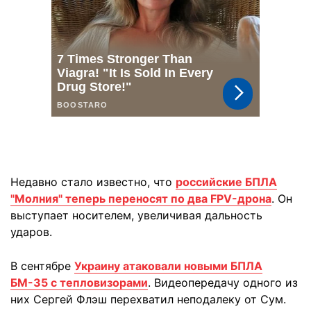
Недавно стало известно, что
российские БПЛА
"Молния" теперь переносят по два FPV-дрона
. Он
выступает носителем, увеличивая дальность
ударов.
В сентябре
Украину атаковали новыми БПЛА
БМ-35 с тепловизорами
. Видеопередачу одного из
них Сергей Флэш перехватил неподалеку от Сум.