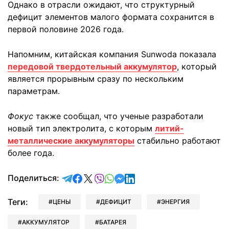
Однако в отрасли ожидают, что структурный
дефицит элементов малого формата сохранится в
первой половине 2026 года.
Напомним, китайская компания Sunwoda показала
передовой твердотельный аккумулятор
, который
является прорывным сразу по нескольким
параметрам.
Фокус
также сообщал, что ученые разработали
новый тип электролита, с которым
литий-
металлические аккумуляторы
стабильно работают
более года.
отправить в Telegram
поделиться в Facebook
поделиться в X
отправить в Viber
отправить в Whatsapp
отправить в Messenger
отправить в LinkedIn
Поделиться:
Теги:
ЦЕНЫ
ДЕФИЦИТ
ЭНЕРГИЯ
АККУМУЛЯТОР
БАТАРЕЯ