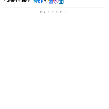
Читайте в Telegram
Читайте в Facebook
Читайте в X
Читайте в Google news
Читайте в Viber
Читайте в LinkedIn
Читайте нас в: