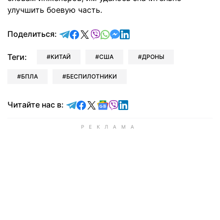
улучшить боевую часть.
отправить в Telegram
поделиться в Facebook
поделиться в X
отправить в Viber
отправить в Whatsapp
отправить в Messenger
отправить в LinkedIn
Поделиться:
Теги:
КИТАЙ
США
ДРОНЫ
БПЛА
БЕСПИЛОТНИКИ
Читайте в Telegram
Читайте в Facebook
Читайте в X
Читайте в Google news
Читайте в Viber
Читайте в LinkedIn
Читайте нас в: