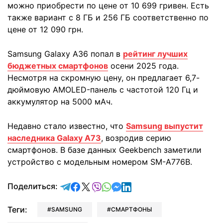
можно приобрести по цене от 10 699 гривен. Есть
также вариант с 8 ГБ и 256 ГБ соответственно по
цене от 12 090 грн.
Samsung Galaxy A36 попал в
рейтинг лучших
бюджетных смартфонов
осени 2025 года.
Несмотря на скромную цену, он предлагает 6,7-
дюймовую AMOLED-панель с частотой 120 Гц и
аккумулятор на 5000 мАч.
Недавно стало известно, что
Samsung выпустит
наследника Galaxy A73
, возродив серию
смартфонов. В базе данных Geekbench заметили
устройство с модельным номером SM-A776B.
отправить в Telegram
поделиться в Facebook
поделиться в X
отправить в Viber
отправить в Whatsapp
отправить в Messenger
отправить в LinkedIn
Поделиться:
Теги:
SAMSUNG
СМАРТФОНЫ