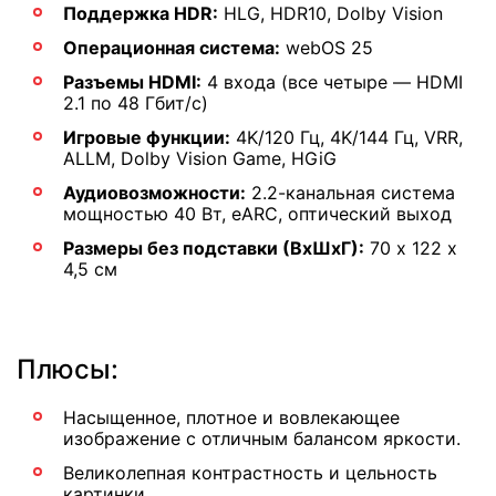
Поддержка HDR:
HLG, HDR10, Dolby Vision
Операционная система:
webOS 25
Разъемы HDMI:
4 входа (все четыре — HDMI
2.1 по 48 Гбит/с)
Игровые функции:
4K/120 Гц, 4K/144 Гц, VRR,
ALLM, Dolby Vision Game, HGiG
Аудиовозможности:
2.2-канальная система
мощностью 40 Вт, eARC, оптический выход
Размеры без подставки (ВхШхГ):
70 х 122 х
4,5 см
Плюсы:
Насыщенное, плотное и вовлекающее
изображение с отличным балансом яркости.
Великолепная контрастность и цельность
картинки.