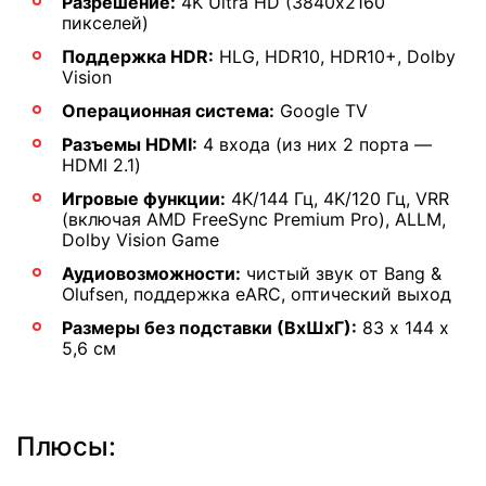
Разрешение:
4K Ultra HD (3840х2160
пикселей)
Поддержка HDR:
HLG, HDR10, HDR10+, Dolby
Vision
Операционная система:
Google TV
Разъемы HDMI:
4 входа (из них 2 порта —
HDMI 2.1)
Игровые функции:
4K/144 Гц, 4K/120 Гц, VRR
(включая AMD FreeSync Premium Pro), ALLM,
Dolby Vision Game
Аудиовозможности:
чистый звук от Bang &
Olufsen, поддержка eARC, оптический выход
Размеры без подставки (ВхШхГ):
83 х 144 x
5,6 см
Плюсы: