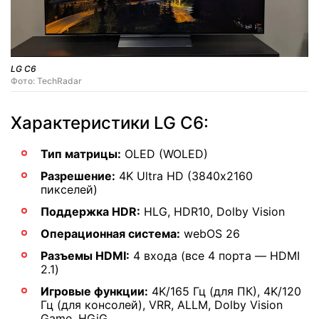
LG C6
Фото: TechRadar
Характеристики LG C6:
Тип матрицы:
OLED (WOLED)
Разрешение:
4K Ultra HD (3840х2160
пикселей)
Поддержка HDR:
HLG, HDR10, Dolby Vision
Операционная система:
webOS 26
Разъемы HDMI:
4 входа (все 4 порта — HDMI
2.1)
Игровые функции:
4K/165 Гц (для ПК), 4K/120
Гц (для консолей), VRR, ALLM, Dolby Vision
Game, HGiG