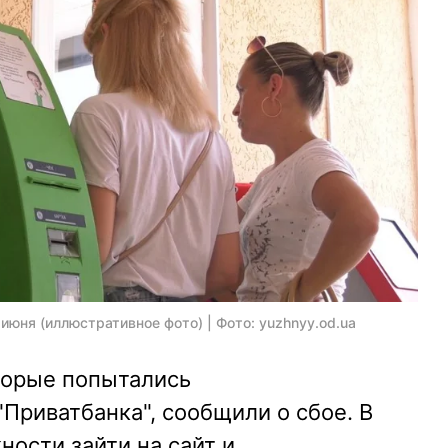
июня (иллюстративное фото) | Фото: yuzhnyy.od.ua
торые попытались
"Приватбанка", сообщили о сбое. В
ности зайти на сайт и