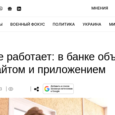
МНЕНИЯ
Ы
ВОЕННЫЙ ФОКУС
ПОЛИТИКА
УКРАИНА
МИ
ОНОМИКА
ДИДЖИТАЛ
АВТО
МИРФАН
КУЛЬТ
е работает: в банке об
айтом и приложением
23
0