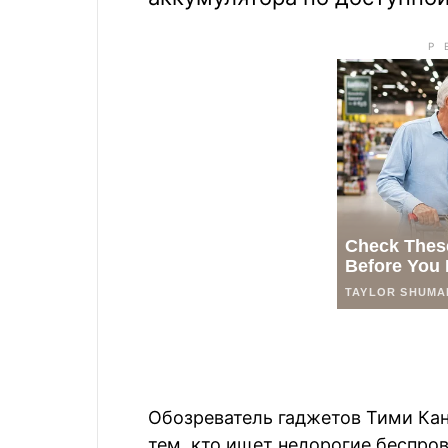
Обозреватель гаджетов Тими Кан
тем, кто ищет недорогие беспр