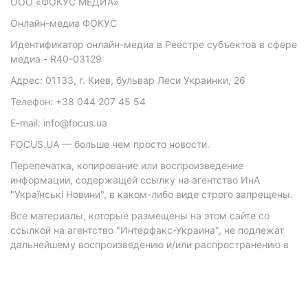
ООО «ФОКУС МЕДИА»
Онлайн-медиа ФОКУС
Идентификатор онлайн-медиа в Реестре субъектов в сфере
медиа - R40-03129
Адрес: 01133, г. Киев, бульвар Леси Украинки, 26
Телефон: +38 044 207 45 54
E-mail: info@focus.ua
FOCUS.UA — больше чем просто новости.
Перепечатка, копирование или воспроизведение
информации, содержащей ссылку на агентство ИнА
"Українські Новини", в каком-либо виде строго запрещены.
Все материалы, которые размещены на этом сайте со
ссылкой на агентство "Интерфакс-Украина", не подлежат
дальнейшему воспроизведению и/или распространению в
любой форме, кроме как с письменного разрешения
агентства.
Материалы с плашками "Р", "Новости партнеров", "Новости