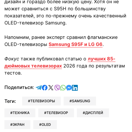
дизайн и гораздо более низкую цену. Хотя он не
может сравниться с S95H по большинству
показателей, это по-прежнему очень качественный
OLED-телевизор Samsung.
Напомним, ранее эксперт сравнил флагманские
OLED-телевизоры
Samsung S95F и LG G6
.
Фокус
также публиковал статью о
лучших 85-
дюймовых телевизорах
2026 года по результатам
тестов.
отправить в Telegram
поделиться в Facebook
поделиться в X
отправить в Viber
отправить в Whatsapp
отправить в Messenger
отправить в LinkedIn
Поделиться:
Теги:
ТЕЛЕВИЗОРЫ
SAMSUNG
ТЕХНИКА
ТЕЛЕВИЗОР
ДИСПЛЕЙ
ЭКРАН
OLED