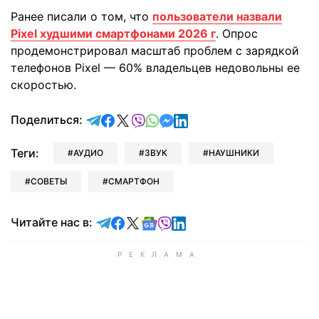
Ранее писали о том, что
пользователи назвали
Pixel худшими смартфонами 2026 г
. Опрос
продемонстрировал масштаб проблем с зарядкой
телефонов Pixel — 60% владельцев недовольны ее
скоростью.
отправить в Telegram
поделиться в Facebook
поделиться в X
отправить в Viber
отправить в Whatsapp
отправить в Messenger
отправить в LinkedIn
Поделиться:
Теги:
АУДИО
ЗВУК
НАУШНИКИ
СОВЕТЫ
СМАРТФОН
Читайте в Telegram
Читайте в Facebook
Читайте в X
Читайте в Google news
Читайте в Viber
Читайте в LinkedIn
Читайте нас в: