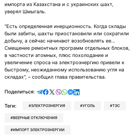
импорта из Казахстана и с украинских шахт,
уверял Шмыгаль.
"Есть определенная инерционность. Когда склады
были забиты, шахты приостановили или сократили
добычу, а сейчас начинают возобновлять ее…
Смещение ремонтных программ отдельных блоков,
в частности атомных, плюс похолодание и
увеличение спроса на электроэнергию привели к
быстрому, неожиданному использованию угля на
складах", – сообщил глава правительства.
отправить в Telegram
поделиться в Facebook
поделиться в X
отправить в Viber
отправить в Whatsapp
отправить в Messenger
отправить в LinkedIn
Поделиться:
Теги:
ЭЛЕКТРОЭНЕРГИЯ
УГОЛЬ
ТЭС
ВЕЕРНЫЕ ОТКЛЮЧЕНИЯ
ИМПОРТ ЭЛЕКТРОЭНЕРГИИ