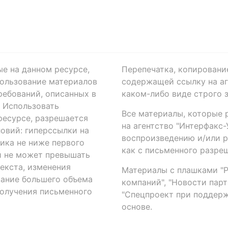
ые на данном ресурсе,
Перепечатка, копировани
ользование материалов
содержащей ссылку на аге
ребований, описанных в
каком-либо виде строго 
. Использовать
Все материалы, которые 
есурсе, разрешается
на агентство "Интерфакс
овий: гиперссылки на
воспроизведению и/или 
ика не ниже первого
как с письменного разреш
й не может превышать
екста, изменения
Материалы с плашками "Р"
вание большего объема
компаний", "Новости парти
получения письменного
"Спецпроект при поддерж
основе.