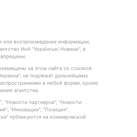
е или воспроизведение информации,
нтство ИнА "Українські Новини", в
запрещены.
размещены на этом сайте со ссылкой
-Украина", не подлежат дальнейшему
распространению в любой форме, кроме
ения агентства.
, "Новости партнеров", "Новости
й", "Инновации", "Позиция",
ке" публикуются на коммерческой