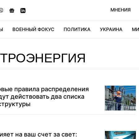
МНЕНИЯ
Ы
ВОЕННЫЙ ФОКУС
ПОЛИТИКА
УКРАИНА
МИ
ОНОМИКА
ДИДЖИТАЛ
АВТО
МИРФАН
КУЛЬТ
КТРОЭНЕРГИЯ
овые правила распределения
дут действовать два списка
структуры
яет на ваш счет за свет: