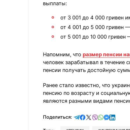
выплаты:
от 3 001 до 4 000 гривен 
от 4 001 до 5 000 гривен —
от 5 001 до 10 000 гривен 
Напомним, что
размер пенсии на
человек зарабатывал в течение с
пенсии получать достойную сумм
Ранее стало известно, что украи
пенсию по возрасту и социальну
являются разными видами пенсио
отправить в Telegram
поделиться в Face
поделиться в X
отправить в V
отправить 
отправит
отправ
Поделиться: