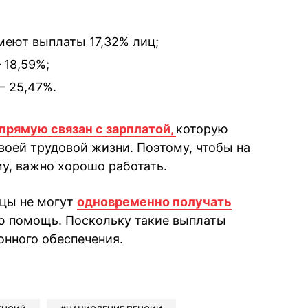
имеют выплаты 17,32% лиц;
 18,59%;
— 25,47%.
прямую связан с зарплатой,
которую
воей трудовой жизни. Поэтому, чтобы на
у, важно хорошо работать.
нцы не могут
одновременно получать
ю помощь. Поскольку такие выплаты
нного обеспечения.
book
iber
в Whatsapp
ь в Messenger
ить в LinkedIn