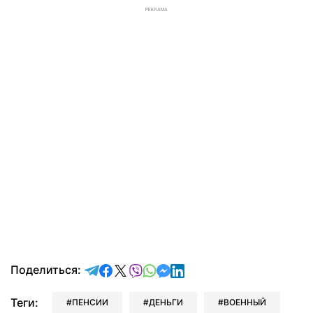
РЕКЛАМА
отправить в Telegram
поделиться в Facebook
поделиться в X
отправить в Viber
отправить в Whatsapp
отправить в Messenger
отправить в LinkedIn
Поделиться:
Теги:
ПЕНСИИ
ДЕНЬГИ
ВОЕННЫЙ