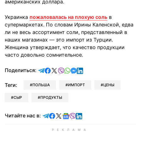
американских доллара.
Украинка
пожаловалась на плохую соль
в
супермаркетах. По словам Ирины Каленской, едва
ли не весь ассортимент соли, представленный в
наших магазинах — это импорт из Турции.
Женщина утверждает, что качество продукции
часто довольно сомнительное.
отправить в Telegram
поделиться в Facebook
поделиться в X
отправить в Viber
отправить в Whatsapp
отправить в Messenger
отправить в LinkedIn
Поделиться:
Теги:
ПОЛЬША
ИМПОРТ
ЦЕНЫ
СЫР
ПРОДУКТЫ
Читайте в Telegram
Читайте в Facebook
Читайте в X
Читайте в Google news
Читайте в Viber
Читайте в LinkedIn
Читайте нас в: