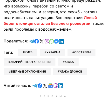
Городской голова Виталий Кличко предупреждал,
что возможны перебои со светом и
водоснабжением, и заверил, что службы готовы
реагировать на ситуацию. Впоследствии
Левый
берег столицы остался без электроэнергии
, также
были проблемы с водоснабжением.
отправить в Telegram
поделиться в Facebook
поделиться в X
отправить в Viber
отправить в Whatsapp
отправить в Messenger
отправить в LinkedIn
Поделиться:
Теги:
КИЕВ
УКРАИНА
ОБСТРЕЛЫ
АВАРИЙНЫЕ ОТКЛЮЧЕНИЯ
АТАКА
ВЕЕРНЫЕ ОТКЛЮЧЕНИЯ
АТАКА ДРОНОВ
Читайте в Telegram
Читайте в Facebook
Читайте в X
Читайте в Google news
Читайте в Viber
Читайте в LinkedIn
Читайте нас в: