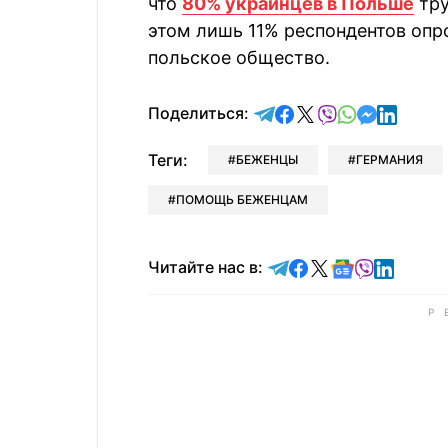
что
80% украинцев в Польше
тру
этом лишь 11% респондентов опр
польское общество.
отправить в Telegram
поделиться в Face
поделиться в X
отправить в V
отправить 
отправит
отправ
Поделиться:
Теги:
БЕЖЕНЦЫ
ГЕРМАНИЯ
ПОМОЩЬ БЕЖЕНЦАМ
Читайте в Telegram
Читайте в Faceb
Читайте в X
Читайте в 
Читайте в
Читайт
Читайте нас в: