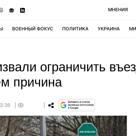
МНЕНИЯ
Ы
ВОЕННЫЙ ФОКУС
ПОЛИТИКА
УКРАИНА
МИ
ОНОМИКА
ДИДЖИТАЛ
АВТО
МИРФАН
КУЛЬТ
извали ограничить въе
ем причина
13:36
0