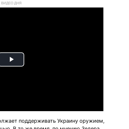
ВИДЕО ДНЯ
Play
Video
должает поддерживать Украину оружием,
ью. В то же время, по мнению Зедера,