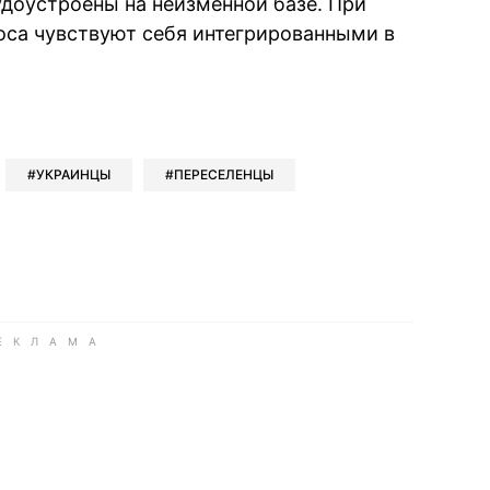
доустроены на неизменной базе. При
оса чувствуют себя интегрированными в
book
iber
в Whatsapp
ь в Messenger
ить в LinkedIn
УКРАИНЦЫ
ПЕРЕСЕЛЕНЦЫ
ook
Google news
 Viber
е в LinkedIn