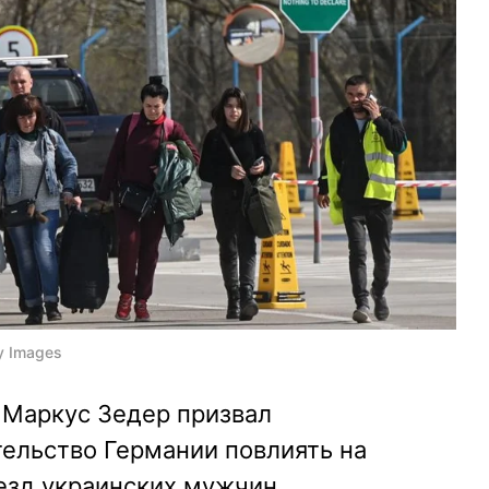
y Images
Маркус Зедер призвал
ельство Германии повлиять на
ыезд украинских мужчин