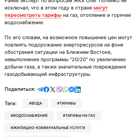
Ранее эксперт по вопросам ЖКХ Олег Попенко не
исключал, что в этом году в стране
могут
пересмотреть тарифы
на газ, отопление и горячее
водоснабжение.
По его словам, на возможное повышение цен могут
повлиять подорожание энергоресурсов на фоне
обострения ситуации на Ближнем Востоке,
невыполнение программы "20/20" по увеличению
добычи газа, а также значительные повреждения
газодобывающей инфраструктуры.
отправить в Telegram
поделиться в Facebook
поделиться в X
отправить в Viber
отправить в Whatsapp
отправить в Messenger
отправить в LinkedIn
Поделиться:
Теги:
ВОДА
ТАРИФЫ
ВОДОСНАБЖЕНИЕ
ТАРИФЫ НА ГАЗ
ЖИЛИЩНО-КОММУНАЛЬНЫЕ УСЛУГИ