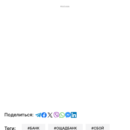
РЕКЛАМА
отправить в Telegram
поделиться в Facebook
поделиться в X
отправить в Viber
отправить в Whatsapp
отправить в Messenger
отправить в LinkedIn
Поделиться:
Теги:
БАНК
ОЩАДБАНК
СБОЙ