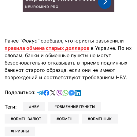
Ранее
"Фокус"
сообщал, что юристы разъяснили
правила обмена старых долларов
в Украине. По их
словам, банки и обменные пункты не могут
безосновательно отказывать в приеме подлинных
банкнот старого образца, если они не имеют
повреждений и соответствуют требованиям НБУ.
отправить в Telegram
поделиться в Facebook
поделиться в X
отправить в Viber
отправить в Whatsapp
отправить в Messenger
отправить в LinkedIn
Поделиться:
Теги:
НБУ
ОБМЕННЫЕ ПУНКТЫ
ОБМЕН ВАЛЮТ
ОБМЕН
ОБМЕННИК
ГРИВНЫ