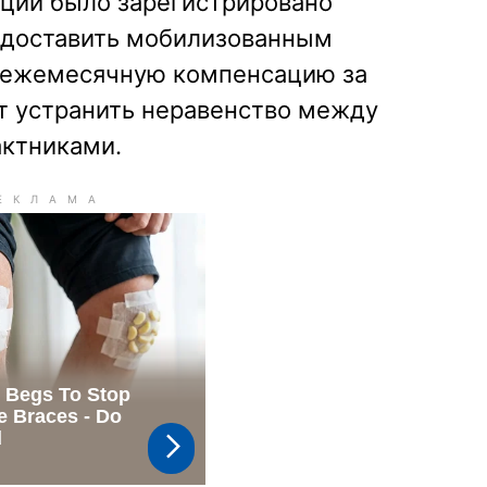
иций было зарегистрировано
едоставить мобилизованным
 ежемесячную компенсацию за
т устранить неравенство между
ктниками.