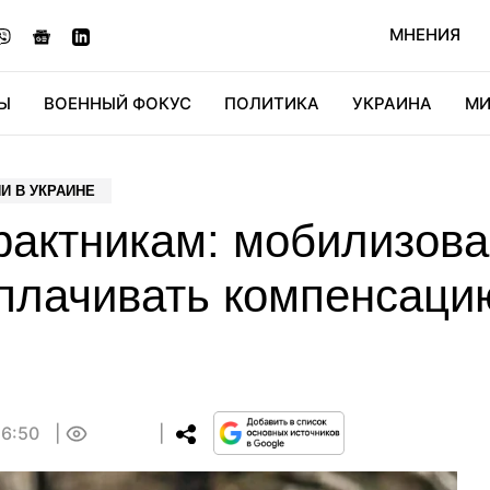
МНЕНИЯ
Ы
ВОЕННЫЙ ФОКУС
ПОЛИТИКА
УКРАИНА
МИ
ОНОМИКА
ДИДЖИТАЛ
АВТО
МИРФАН
КУЛЬТ
И В УКРАИНЕ
трактникам: мобилизов
плачивать компенсаци
16:50
0