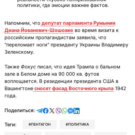
политики, где эмоции важнее фактов.
Напомним, что
депутат парламента Румынии
Диана Йованович-Шошоаке
во время визита к
российским пропагандистам заявила, что
"переломает ноги" президенту Украины Владимиру
Зеленскому.
Также
Фокус
писал, что идея Трампа о бальном
зале в Белом доме на 90 000 кв. футов
воплощается. В резиденции президента США в
Вашингтоне
сносят фасад Восточного крыла
1942
года.
отправить в Telegram
поделиться в Facebook
поделиться в X
отправить в Viber
отправить в Whatsapp
отправить в Messenger
отправить в LinkedIn
Поделиться:
Теги:
ПЕНТАГОН
ПОЛИТИКА