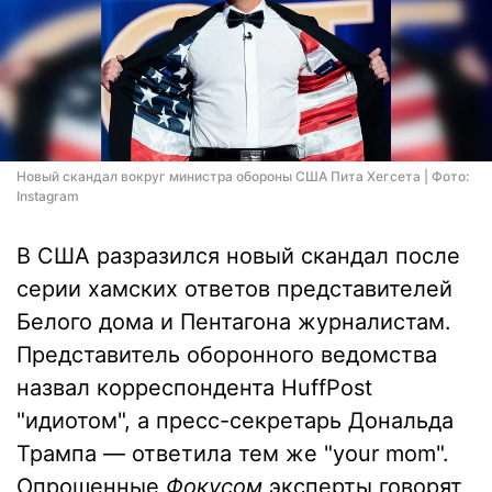
Новый скандал вокруг министра обороны США Пита Хегсета | Фото:
Instagram
В США разразился новый скандал после
серии хамских ответов представителей
Белого дома и Пентагона журналистам.
Представитель оборонного ведомства
назвал корреспондента HuffPost
"идиотом", а пресс-секретарь Дональда
Трампа — ответила тем же "your mom".
Опрошенные
Фокусом
эксперты говорят