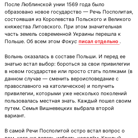
После Люблинской унии 1569 года было
образовано новое государство — Речь Посполитая,
состоявшая из Королевства Польского и Великого
княжества Литовского. При этом значительная
часть земель современной Украины перешла к
Польше. Об всем этом
Фокус
писал отдельно
.
Волынь оказалась в составе Польши. И перед ее
знатью встал выбор: бороться за свои привилегии
в новом государстве или просто стать поляками (в
данном случае — сменить вероисповедание с
православного на католическое) и получить
привилегии, которыми уже несколько поколений
пользовалась местная знать. Каждый пошел своим
путем. Семья Вишневецких выбрала второй
вариант.
В самой Речи Посполитой остро встал вопрос о
том, кого же теперь избрать королём. Каждый