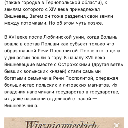
(также городка в Тернопольской области), к
землям которого с XIV века принадлежал
Вишневец. Затем он тоже разделил свои земли
между потомками. Но об этом чуть позже.
В XVI веке после Люблинской унии, когда Волынь
вошла в состав Польши как субъект только что
образованной Речи Посполитой. После этого дела
у династии пошли в гору. К началу XVII века
Вишневецкие вместе с Острожскими (другая ветвь
бывших волынских князей) стали самыми
богатыми семьями в Речи Посполитой, опережая
большинство польских и литовских магнатов. Их
владения напоминали государство в государстве,
их даже называли отдельной страной —
Вишневеччина.