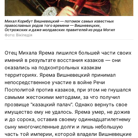
Михал Корибут Вишневецкий — потомок самых известных
православных родов того времени — Вишневецких,
Острожских и даже молдавских правителей из рода Могил
Фото: Вікіпедія
Отец Михала Ярема лишился большей части своих
имений в результате восстания казаков — они
оказались на подконтрольных казакам
территориях. Ярема Вишневецкий принимал
непосредственное участие в войне Речи
Посполитой против казаков, при этом не гнушался
самыми жестокими методами, за что получил
прозвище "казацкий палач". Однако вернуть свое
имущество ему не удалось. Ярема умер, не дожив
и до сорока, оставив своему одиннадцатилетнему
сыну многочисленные долги и лишь небольшую
часть той империи, которой владели Вишневецкие