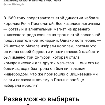
Вишневец на карте Зигмунда Герстмана
Фото: Вікіпедія
В 1669 году представителя этой династии избрали
королем Речи Посполитой. Все казалось логичным
— богатый и влиятельный магнат из древнего
княжеского рода взошел на трон в этой сословной
представительной монархии. Однако есть нюанс —
29-летнего Михала избрали королем, потому что
он из-за своей бедности и политической слабости
был именно той фигурой, которая стала
компромиссной для других магнатов — они его не
боялись, ведь без трона он был ничтожным
нищебродом. Что же произошло с Вишневецкими
за эти полвека и почему в Польше вообще
избирали короля?
Разве можно выбирать