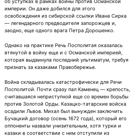
об уступках в рамках войны против Османской
империи. Он даже добился для этого
освобождения из сибирской ссылки Ивана Сирка
— легендарного предводителя запорожцев и,
заодно, еще одного врага Петра Дорошенко.
Однако на практике Речь Посполитая оказалась
втянутой в войну еще и с Османской империей,
которая выдвинула последний ультиматум, требуя
признать за казаками Правобережье.
Война складывалась катастрофически для Речи
Посполитой. Почти сразу пал Каменец — крепость,
считавшаяся неприступной еще со времен борьбы
против Золотой Орды. Казацко-татарские войска
осадили Львов. Михал был вынужден заключить
Бучацкий договор (осень 1672 года), который его
оппоненты назвали унизительным, хотя турки и
казаки в соответствии с ним отступили из