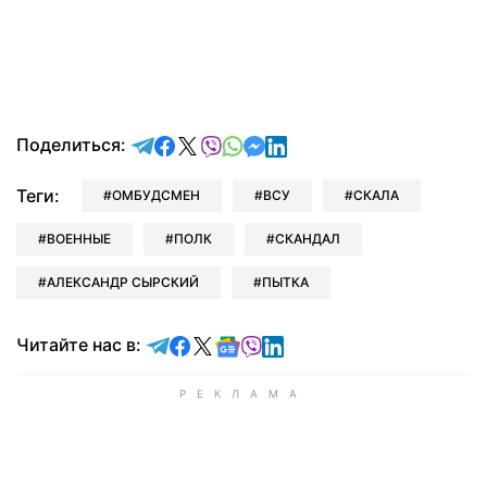
отправить в Telegram
поделиться в Facebook
поделиться в X
отправить в Viber
отправить в Whatsapp
отправить в Messenger
отправить в LinkedIn
Поделиться:
Теги:
ОМБУДСМЕН
ВСУ
СКАЛА
ВОЕННЫЕ
ПОЛК
СКАНДАЛ
АЛЕКСАНДР СЫРСКИЙ
ПЫТКА
Читайте в Telegram
Читайте в Facebook
Читайте в X
Читайте в Google news
Читайте в Viber
Читайте в LinkedIn
Читайте нас в: