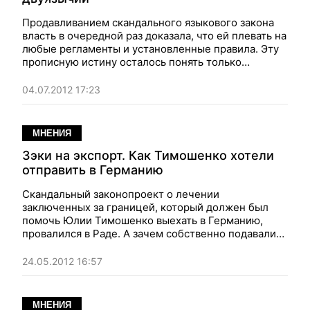
Продавливанием скандального языкового закона
власть в очередной раз доказала, что ей плевать на
любые регламенты и установленные правила. Эту
прописную истину осталось понять только
оппозиции, пишет в своем блоге на Фокус.ua
журналист Андрей Ткач
04.07.2012 17:23
МНЕНИЯ
Зэки на экспорт. Как Тимошенко хотели
отправить в Германию
Скандальный законопроект о лечении
заключенных за границей, который должен был
помочь Юлии Тимошенко выехать в Германию,
провалился в Раде. А зачем собственно подавали?
– пишет в своем блоге на Фокус.ua журналист
Андрей Ткач
24.05.2012 16:57
МНЕНИЯ