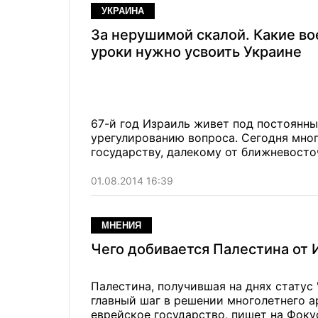
УКРАИНА
За нерушимой скалой. Какие в
уроки нужно усвоить Украине
67-й год Израиль живет под постоянн
урегулированию вопроса. Сегодня мно
государству, далекому от ближневост
01.08.2014 16:39
МНЕНИЯ
Чего добивается Палестина от 
Палестина, получившая на днях статус 
главный шаг в решении многолетнего а
еврейское государство, пишет на Фоку