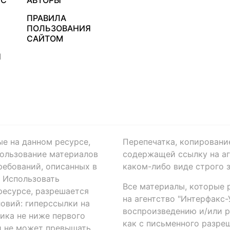
УС
АВТОРЫ
ПРАВИЛА
ПОЛЬЗОВАНИЯ
САЙТОМ
Я
ые на данном ресурсе,
Перепечатка, копировани
ользование материалов
содержащей ссылку на аге
ребований, описанных в
каком-либо виде строго 
. Использовать
Все материалы, которые 
есурсе, разрешается
на агентство "Интерфакс
овий: гиперссылки на
воспроизведению и/или 
ика не ниже первого
как с письменного разреш
й не может превышать