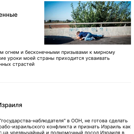
оенные
ым огнем и бесконечными призывами к мирному
гие уроки моей страны приходится усваивать
очных страстей
Израиля
"государства-наблюдателя" в ООН, не готова сделать
рабо-израильского конфликта и признать Израиль как
с.ua чрезвычайный и полномочный посол Израиля в