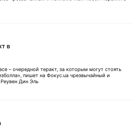
кт в
асе – очередной теракт, за которым могут стоять
зболла», пишет на Фокус.ua чрезвычайный и
 Реувен Дин Эль
а