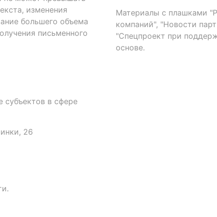
екста, изменения
Материалы с плашками "Р"
вание большего объема
компаний", "Новости парти
получения письменного
"Спецпроект при поддерж
основе.
 субъектов в сфере
аинки, 26
и.