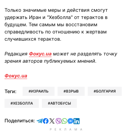
Только значимые меры и действия смогут
удержать Иран и "Хезболла" от терактов в
будущем. Тем самым мы восстановим
справедливость по отношению к жертвам
случившихся терактов.
Редакция
Фокус.ua
может не разделять точку
зрения авторов публикуемых мнений.
Фокус.ua
Теги:
ИЗРАИЛЬ
ВЗРЫВ
БОЛГАРИЯ
ХЕЗБОЛЛА
АВТОБУСЫ
отправить в Telegram
поделиться в Facebook
поделиться в X
отправить в Viber
отправить в Whatsapp
отправить в Messenger
отправить в LinkedIn
Поделиться: