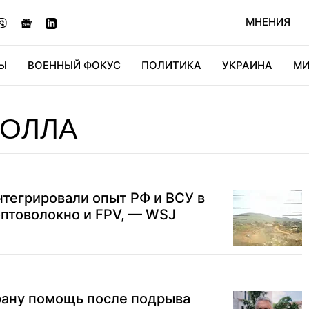
МНЕНИЯ
Ы
ВОЕННЫЙ ФОКУС
ПОЛИТИКА
УКРАИНА
МИ
ОНОМИКА
ДИДЖИТАЛ
АВТО
МИРФАН
КУЛЬТ
БОЛЛА
нтегрировали опыт РФ и ВСУ в
оптоволокно и FPV, — WSJ
рану помощь после подрыва