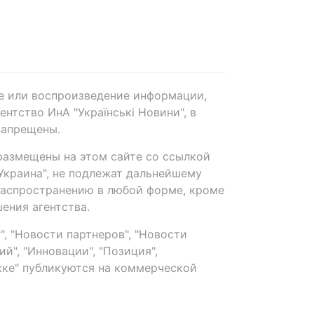
е или воспроизведение информации,
нтство ИнА "Українські Новини", в
запрещены.
размещены на этом сайте со ссылкой
-Украина", не подлежат дальнейшему
распространению в любой форме, кроме
ения агентства.
, "Новости партнеров", "Новости
й", "Инновации", "Позиция",
ке" публикуются на коммерческой