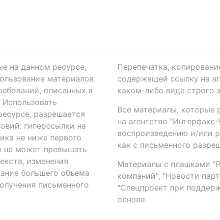
ые на данном ресурсе,
Перепечатка, копировани
ользование материалов
содержащей ссылку на аге
ребований, описанных в
каком-либо виде строго 
. Использовать
Все материалы, которые 
есурсе, разрешается
на агентство "Интерфакс
овий: гиперссылки на
воспроизведению и/или 
ика не ниже первого
как с письменного разреш
й не может превышать
екста, изменения
Материалы с плашками "Р"
вание большего объема
компаний", "Новости парти
получения письменного
"Спецпроект при поддерж
основе.