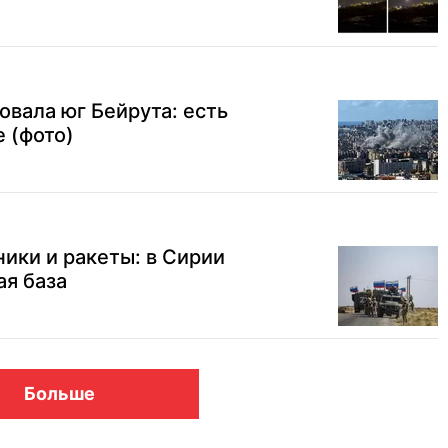
овала юг Бейрута: есть
 (фото)
ики и ракеты: в Сирии
ая база
Больше