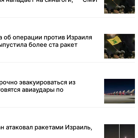
а об операции против Израиля
ыпустила более ста ракет
рочно эвакуироваться из
товятся авиаудары по
ан атаковал ракетами Израиль,