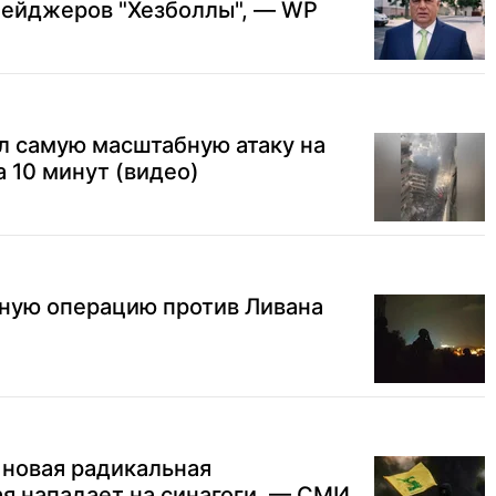
пейджеров "Хезболлы", — WP
л самую масштабную атаку на
а 10 минут (видео)
нную операцию против Ливана
 новая радикальная
ая нападает на синагоги, — СМИ