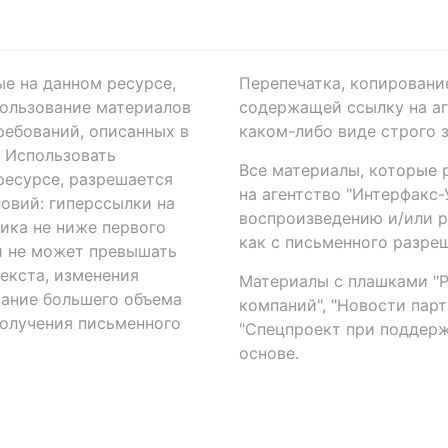
ые на данном ресурсе,
Перепечатка, копировани
ользование материалов
содержащей ссылку на аге
ребований, описанных в
каком-либо виде строго 
. Использовать
Все материалы, которые 
есурсе, разрешается
на агентство "Интерфакс
овий: гиперссылки на
воспроизведению и/или 
ика не ниже первого
как с письменного разреш
й не может превышать
екста, изменения
Материалы с плашками "Р"
вание большего объема
компаний", "Новости парти
получения письменного
"Спецпроект при поддерж
основе.