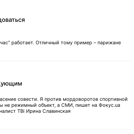
доваться
час" работает. Отличный тому пример – парижане
едующим
спасение совести. Я против мордоворотов спортивной
налист ТВі Ирина Славинская