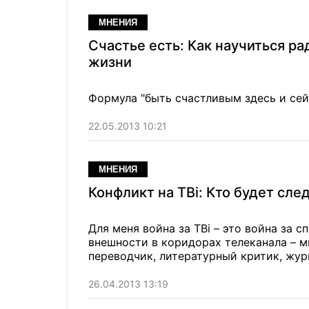
МНЕНИЯ
Счастье есть: Как научиться ра
жизни
Формула "быть счастливым здесь и сей
22.05.2013 10:21
МНЕНИЯ
Конфликт на ТВі: Кто будет сл
Для меня война за ТВі – это война за 
внешности в коридорах телеканала – мы не режимный объект, а СМИ, пишет на Фокус.ua
переводчик, литературный критик, жур
26.04.2013 13:19