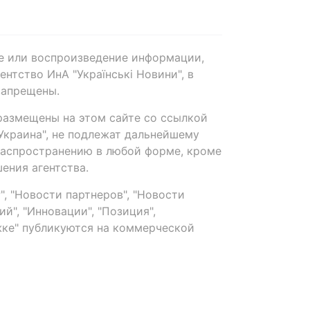
е или воспроизведение информации,
нтство ИнА "Українські Новини", в
запрещены.
размещены на этом сайте со ссылкой
-Украина", не подлежат дальнейшему
распространению в любой форме, кроме
ения агентства.
, "Новости партнеров", "Новости
й", "Инновации", "Позиция",
ке" публикуются на коммерческой