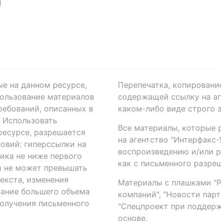
Я
ые на данном ресурсе,
Перепечатка, копировани
ользование материалов
содержащей ссылку на аге
ребований, описанных в
каком-либо виде строго 
. Использовать
Все материалы, которые 
есурсе, разрешается
на агентство "Интерфакс
овий: гиперссылки на
воспроизведению и/или 
ика не ниже первого
как с письменного разреш
й не может превышать
екста, изменения
Материалы с плашками "Р"
вание большего объема
компаний", "Новости парти
получения письменного
"Спецпроект при поддерж
основе.