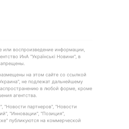
е или воспроизведение информации,
нтство ИнА "Українські Новини", в
запрещены.
размещены на этом сайте со ссылкой
-Украина", не подлежат дальнейшему
распространению в любой форме, кроме
ения агентства.
, "Новости партнеров", "Новости
й", "Инновации", "Позиция",
ке" публикуются на коммерческой