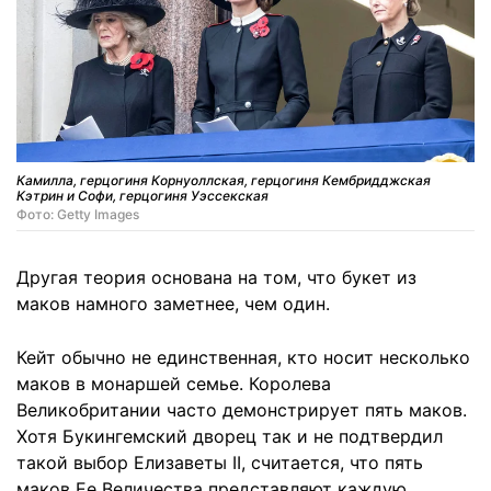
Камилла, герцогиня Корнуоллская, герцогиня Кембридджская
Кэтрин и Софи, герцогиня Уэссекская
Фото: Getty Images
Другая теория основана на том, что букет из
маков намного заметнее, чем один.
Кейт обычно не единственная, кто носит несколько
маков в монаршей семье. Королева
Великобритании часто демонстрирует пять маков.
Хотя Букингемский дворец так и не подтвердил
такой выбор Елизаветы II, считается, что пять
маков Ее Величества представляют каждую