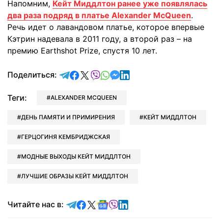
Напомним,
Кейт Миддлтон ранее уже появлялась
два раза подряд в платье Alexander McQueen
.
Речь идет о лавандовом платье, которое впервые
Кэтрин надевала в 2011 году, а второй раз – на
премию Earthshot Prize, спустя 10 лет.
отправить в Telegram
поделиться в Facebook
поделиться в X
отправить в Viber
отправить в Whatsapp
отправить в Messenger
отправить в LinkedIn
Поделиться:
Теги:
ALEXANDER MCQUEEN
ДЕНЬ ПАМЯТИ И ПРИМИРЕНИЯ
КЕЙТ МИДДЛТОН
ГЕРЦОГИНЯ КЕМБРИДЖСКАЯ
МОДНЫЕ ВЫХОДЫ КЕЙТ МИДДЛТОН
ЛУЧШИЕ ОБРАЗЫ КЕЙТ МИДДЛТОН
Читайте в Telegram
Читайте в Facebook
Читайте в X
Читайте в Google news
Читайте в Viber
Читайте в LinkedIn
Читайте нас в: