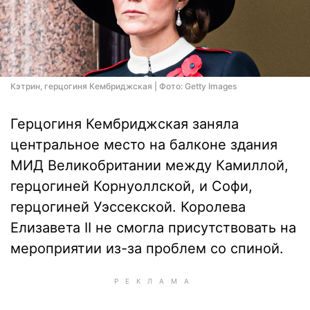
Кэтрин, герцогиня Кембриджская | Фото: Getty Images
Герцогиня Кембриджская заняла
центральное место на балконе здания
МИД Великобритании между Камиллой,
герцогиней Корнуоллской, и Софи,
герцогиней Уэссекской. Королева
Елизавета II не смогла присутствовать на
мероприятии из-за проблем со спиной.